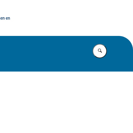
penbaar Bestuur
ken en
Vul in wat u z