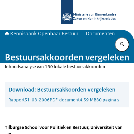
Naar de homepage van Kennisbank 
Ministerie van Binnenlandse
Zaken en Koninkrijksrelaties
Kennisbank Openbaar Bestuur
Documenten
Vu
Bestuursakkoorden vergeleken
Inhoudsanalyse van 150 lokale bestuursakkoorden
Download:
Bestuursakkoorden vergeleken
Rapport
31-08-2006
PDF-document
4.39 MB
80 pagina's
Tilburgse School voor Politiek en Bestuur, Universiteit van