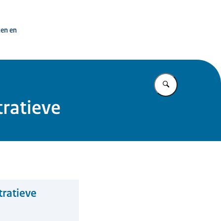
penbaar Bestuur
ken en
Vul in wat u z
tratieve
tratieve