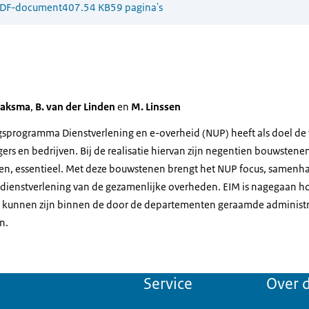
DF-document
407.54 KB
59 pagina's
aaksma
,
B. van der Linden
en
M. Linssen
gsprogramma Dienstverlening en e-overheid (NUP) heeft als doel de 
ers en bedrijven. Bij de realisatie hiervan zijn negentien bouwstene
men, essentieel. Met deze bouwstenen brengt het NUP focus, samenha
-dienstverlening van de gezamenlijke overheden. EIM is nagegaan h
kunnen zijn binnen de door de departementen geraamde administra
n.
Service
Over d