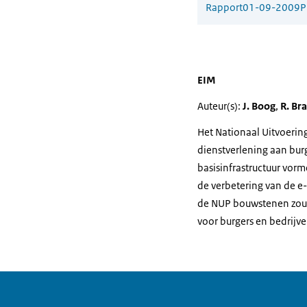
Rapport
01-09-2009
P
EIM
Auteur(s):
J. Boog
,
R. Br
Het Nationaal Uitvoerin
dienstverlening aan burg
basisinfrastructuur vor
de verbetering van de e
de NUP bouwstenen zou 
voor burgers en bedrijve