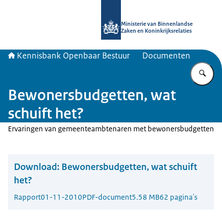
Naar de homepage van Kennisbank 
Ministerie van Binnenlandse
Zaken en Koninkrijksrelaties
Kennisbank Openbaar Bestuur
Documenten
Vu
Bewonersbudgetten, wat
schuift het?
Ervaringen van gemeenteambtenaren met bewonersbudgetten
Download:
Bewonersbudgetten, wat schuift
het?
Rapport
01-11-2010
PDF-document
5.58 MB
62 pagina's