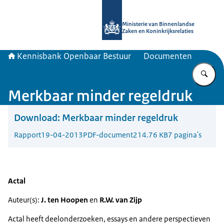
Naar de homepage van Kennisbank 
Ministerie van Binnenlandse
Zaken en Koninkrijksrelaties
Kennisbank Openbaar Bestuur
Documenten
Vu
Merkbaar minder regeldruk
Download:
Merkbaar minder regeldruk
Rapport
19-04-2013
PDF-document
214.76 KB
7 pagina's
Actal
Auteur(s):
J. ten Hoopen
en
R.W. van Zijp
Actal heeft deelonderzoeken, essays en andere perspectieven