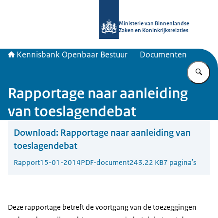
Naar de homepage van Kennisbank 
Ministerie van Binnenlandse
Zaken en Koninkrijksrelaties
Kennisbank Openbaar Bestuur
Documenten
Vu
Rapportage naar aanleiding
van toeslagendebat
Download:
Rapportage naar aanleiding van
toeslagendebat
Rapport
15-01-2014
PDF-document
243.22 KB
7 pagina's
Deze rapportage betreft de voortgang van de toezeggingen