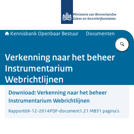
Naar de homepage van Kennisbank 
Ministerie van Binnenlandse
Zaken en Koninkrijksrelaties
Kennisbank Openbaar Bestuur
Documenten
Vu
Verkenning naar het beheer
Instrumentarium
Webrichtlijnen
Download:
Verkenning naar het beheer
Instrumentarium Webrichtlijnen
Rapport
09-12-2014
PDF-document
1.21 MB
31 pagina's