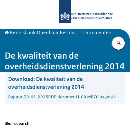
Naar de homepage van Kennisbank 
Ministerie van Binnenlandse
Zaken en Koninkrijksrelaties
Kennisbank Openbaar Bestuur
Documenten
Vu
De kwaliteit van de
overheidsdienstverlening 2014
Download:
De kwaliteit van de
overheidsdienstverlening 2014
Rapport
30-01-2015
PDF-document
1.09 MB
70 pagina's
i&o research