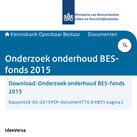
Naar de homepage van Kennisbank 
Ministerie van Binnenlandse
Zaken en Koninkrijksrelaties
Kennisbank Openbaar Bestuur
Documenten
Vu
Onderzoek onderhoud BES-
fonds 2015
Download:
Onderzoek onderhoud BES-fonds
2015
Rapport
28-02-2015
PDF-document
770.9 KB
55 pagina's
IdeeVersa