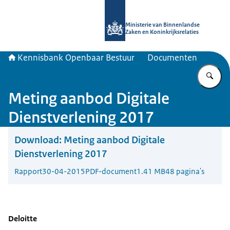
Naar de homepage van Kennisbank 
Ministerie van Binnenlandse
Zaken en Koninkrijksrelaties
Kennisbank Openbaar Bestuur
Documenten
Vu
Meting aanbod Digitale
Dienstverlening 2017
Download:
Meting aanbod Digitale
Dienstverlening 2017
Rapport
30-04-2015
PDF-document
1.41 MB
48 pagina's
Deloitte