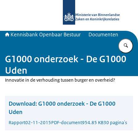
Naar de homepage van Kennisbank 
Ministerie van Binnenlandse
Zaken en Koninkrijksrelaties
Kennisbank Openbaar Bestuur
Documenten
Vu
G1000 onderzoek - De G1000
Uden
Innovatie in de verhouding tussen burger en overheid?
Download:
G1000 onderzoek - De G1000
Uden
Rapport
02-11-2015
PDF-document
954.85 KB
30 pagina's