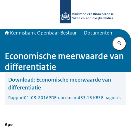
Naar de homepage van Kennisbank 
Ministerie van Binnenlandse
Zaken en Koninkrijksrelaties
Kennisbank Openbaar Bestuur
Documenten
Vu
Economische meerwaarde van
differentiatie
Download:
Economische meerwaarde van
differentiatie
Rapport
01-03-2016
PDF-document
483.18 KB
38 pagina's
Ape