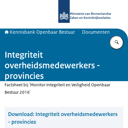
Naar de homepage van Kennisbank 
Ministerie van Binnenlandse
Zaken en Koninkrijksrelaties
Kennisbank Openbaar Bestuur
Documenten
Vu
Integriteit
overheidsmedewerkers -
provincies
Factsheet bij 'Monitor Integriteit en Veiligheid Openbaar
Bestuur 2016'
Download:
Integriteit overheidsmedewerkers
- provincies