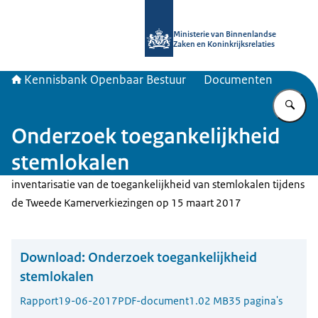
Naar de homepage van Kennisbank 
Ministerie van Binnenlandse
Zaken en Koninkrijksrelaties
Kennisbank Openbaar Bestuur
Documenten
Vu
Onderzoek toegankelijkheid
stemlokalen
inventarisatie van de toegankelijkheid van stemlokalen tijdens
de Tweede Kamerverkiezingen op 15 maart 2017
Download:
Onderzoek toegankelijkheid
stemlokalen
Rapport
19-06-2017
PDF-document
1.02 MB
35 pagina's