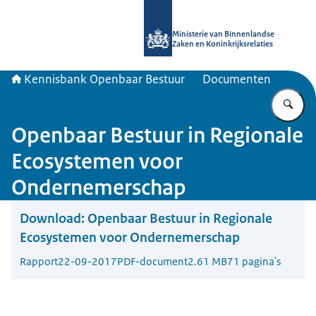
Naar de homepage van Kennisbank 
Ministerie van Binnenlandse
Zaken en Koninkrijksrelaties
Kennisbank Openbaar Bestuur
Documenten
Vu
Openbaar Bestuur in Regionale
Ecosystemen voor
Ondernemerschap
Download:
Openbaar Bestuur in Regionale
Ecosystemen voor Ondernemerschap
Rapport
22-09-2017
PDF-document
2.61 MB
71 pagina's