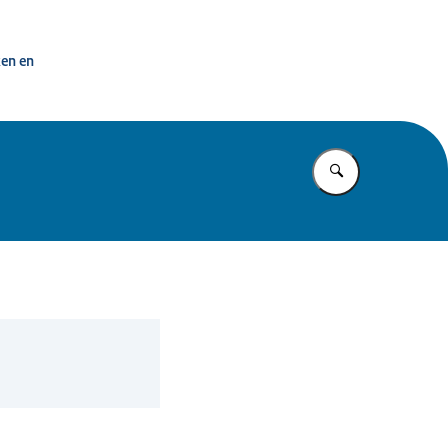
penbaar Bestuur
ken en
Vul in wat u z