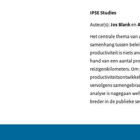
IPSE Studies
Auteur(s):
Jos Blank
en
A
Het centrale thema van de
samenhang tussen beleid
productiviteit is niets 
hand van een aantal prod
reizigerskilometers. Om z
productiviteitsontwikke
vervolgens samengebrac
analyse is nagegaan welk
breder in de publieke se