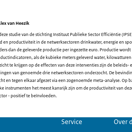
lex van Heezik
ze studie van de stichting Instituut Publieke Sector Efficiëntie (IPSE)
 en productiviteit in de netwerksectoren drinkwater, energie en sp
anders dan de geleverde productie per ingezette euro. Productie word
uctindicatoren, als de kubieke meters geleverd water, kilowatturen e
icht te krijgen op de effecten van deze interventies zijn de beleids- 
lingen van genoemde drie netwerksectoren onderzocht. De bevinding
ht en tegen elkaar afgezet via een zogenoemde meta-analyse. Op ba
e instrumenten het meest kansrijk zijn om de productiviteit van dez
ctor - positief te beïnvloeden.
Service
Over d