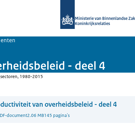
Naar de homepage van Kennisbank O
Ministerie van Binnenlandse Za
Koninkrijksrelaties
enten
erheidsbeleid - deel 4
ksectoren, 1980-2015
ductiviteit van overheidsbeleid - deel 4
DF-document
2.06 MB
145 pagina's