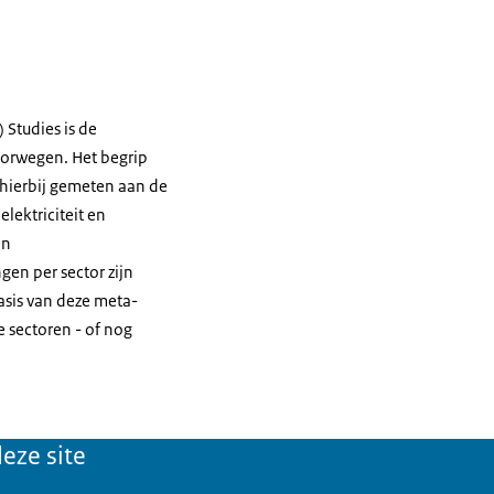
 Studies is de
oorwegen. Het begrip
t hierbij gemeten aan de
lektriciteit en
en
en per sector zijn
sis van deze meta-
e sectoren - of nog
eze site