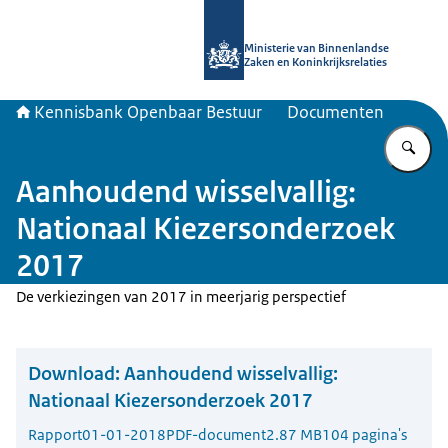
Naar de homepage van Kennisbank 
Ministerie van Binnenlandse
Zaken en Koninkrijksrelaties
Kennisbank Openbaar Bestuur
Documenten
Vu
Aanhoudend wisselvallig:
Nationaal Kiezersonderzoek
2017
De verkiezingen van 2017 in meerjarig perspectief
Download:
Aanhoudend wisselvallig:
Nationaal Kiezersonderzoek 2017
Rapport
01-01-2018
PDF-document
2.87 MB
104 pagina's