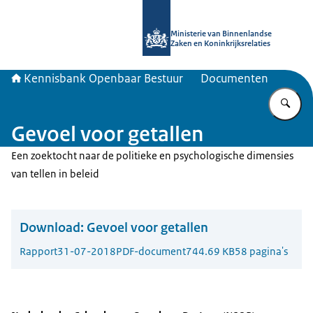
Naar de homepage van Kennisbank 
Ministerie van Binnenlandse
Zaken en Koninkrijksrelaties
Kennisbank Openbaar Bestuur
Documenten
Vu
Gevoel voor getallen
Een zoektocht naar de politieke en psychologische dimensies
van tellen in beleid
Download:
Gevoel voor getallen
Rapport
31-07-2018
PDF-document
744.69 KB
58 pagina's