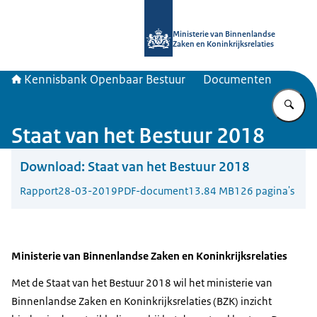
Naar de homepage van Kennisbank 
Ministerie van Binnenlandse
Zaken en Koninkrijksrelaties
Kennisbank Openbaar Bestuur
Documenten
Vu
Staat van het Bestuur 2018
Download:
Staat van het Bestuur 2018
Rapport
28-03-2019
PDF-document
13.84 MB
126 pagina's
Ministerie van Binnenlandse Zaken en Koninkrijksrelaties
Met de Staat van het Bestuur 2018 wil het ministerie van
Binnenlandse Zaken en Koninkrijksrelaties (BZK) inzicht