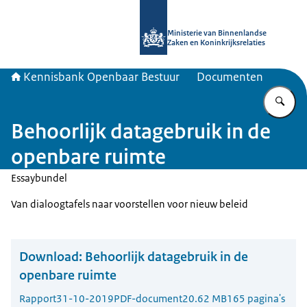
Naar de homepage van Kennisbank 
Ministerie van Binnenlandse
Zaken en Koninkrijksrelaties
Kennisbank Openbaar Bestuur
Documenten
Vu
Behoorlijk datagebruik in de
openbare ruimte
Essaybundel
Van dialoogtafels naar voorstellen voor nieuw beleid
Download:
Behoorlijk datagebruik in de
openbare ruimte
Rapport
31-10-2019
PDF-document
20.62 MB
165 pagina's