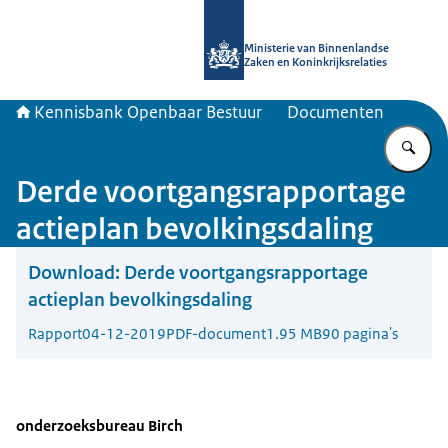
Naar de homepage van Kennisbank 
Ministerie van Binnenlandse
Zaken en Koninkrijksrelaties
Kennisbank Openbaar Bestuur
Documenten
Vu
Derde voortgangsrapportage
actieplan bevolkingsdaling
Download:
Derde voortgangsrapportage
actieplan bevolkingsdaling
Rapport
04-12-2019
PDF-document
1.95 MB
90 pagina's
onderzoeksbureau Birch