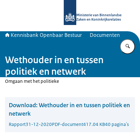
Naar de homepage van Kennisbank 
Ministerie van Binnenlandse
Zaken en Koninkrijksrelaties
Kennisbank Openbaar Bestuur
Documenten
Vu
Wethouder in en tussen
politiek en netwerk
Omgaan met het politieke
Download:
Wethouder in en tussen politiek en
netwerk
Rapport
31-12-2020
PDF-document
417.04 KB
40 pagina's