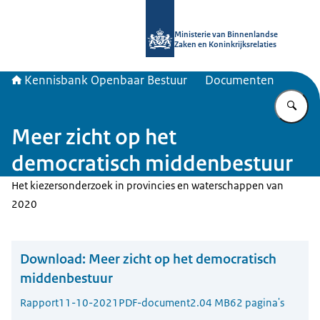
Naar de homepage van Kennisbank 
Ministerie van Binnenlandse
Zaken en Koninkrijksrelaties
Kennisbank Openbaar Bestuur
Documenten
Vu
Meer zicht op het
democratisch middenbestuur
Het kiezersonderzoek in provincies en waterschappen van
2020
Download:
Meer zicht op het democratisch
middenbestuur
Rapport
11-10-2021
PDF-document
2.04 MB
62 pagina's