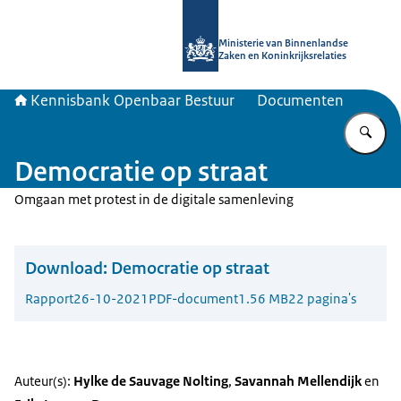
Naar de homepage van Kennisbank 
Ministerie van Binnenlandse
Zaken en Koninkrijksrelaties
Kennisbank Openbaar Bestuur
Documenten
Vu
Democratie op straat
Omgaan met protest in de digitale samenleving
Download:
Democratie op straat
Rapport
26-10-2021
PDF-document
1.56 MB
22 pagina's
Auteur(s):
Hylke de Sauvage Nolting
,
Savannah Mellendijk
en