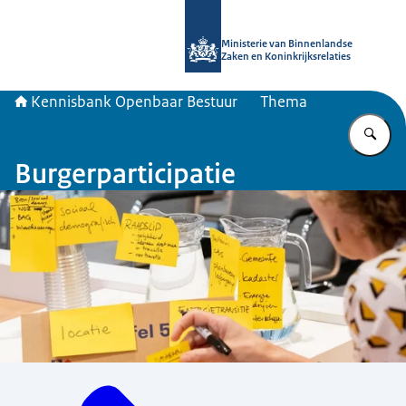
Naar de homepage van Kennisbank 
Ministerie van Binnenlandse
Zaken en Koninkrijksrelaties
Kennisbank Openbaar Bestuur
Thema
Vu
Burgerparticipatie
Menu