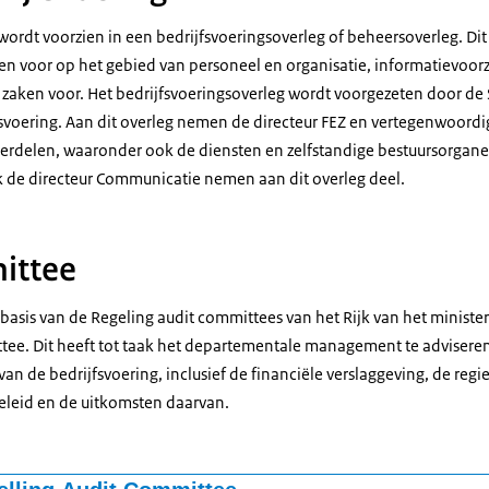
wordt voorzien in een bedrijfsvoeringsoverleg of beheersoverleg. Dit
ten voor op het gebied van personeel en organisatie, informatievoor
re zaken voor. Het bedrijfsvoeringsoverleg wordt voorgezeten door de
fsvoering. Aan dit overleg nemen de directeur FEZ en vertegenwoordi
rdelen, waaronder ook de diensten en zelfstandige bestuursorganen
k de directeur Communicatie nemen aan dit overleg deel.
ittee
 basis van de Regeling audit committees van het Rijk van het minister
ee. Dit heeft tot taak het departementale management te adviseren 
van de bedrijfsvoering, inclusief de financiële verslaggeving, de regi
leid en de uitkomsten daarvan.