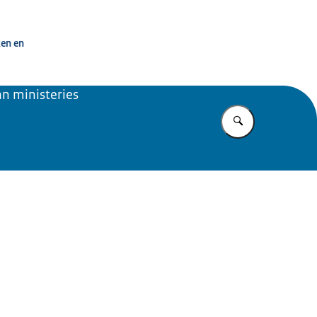
penbaar Bestuur
ken en
an ministeries
Vul in wat u z