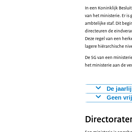
op het terrein 
In een Koninklijk Beslu
van het ministerie. Er i
ambtelijke staf. Dit beg
directeuren de eindvera
Deze regel van een herk
lagere hiërarchische niv
De SG van een ministeri
het ministerie aan de v
De jaarli
Tijdens de jaar
Geen vri
van taakstelli
Binnen de rijk
ministerie. De 
loco-secretaris
Directorate
verdeling van d
onder het nive
van de medeze