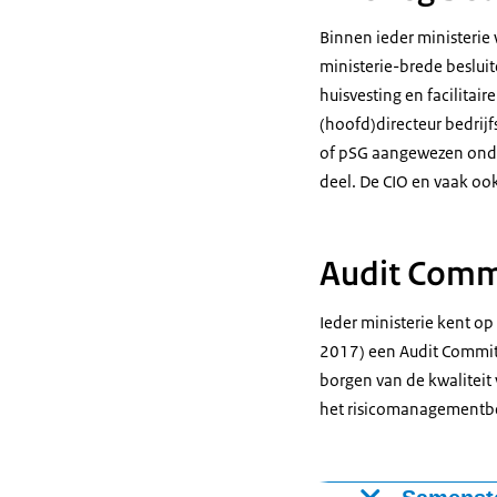
Binnen ieder ministerie 
ministerie-brede beslui
huisvesting en facilitai
(hoofd)directeur bedrij
of pSG aangewezen onde
deel. De CIO en vaak oo
Audit Comm
Ieder ministerie kent op
2017) een Audit Committ
borgen van de kwaliteit 
het risicomanagementbe