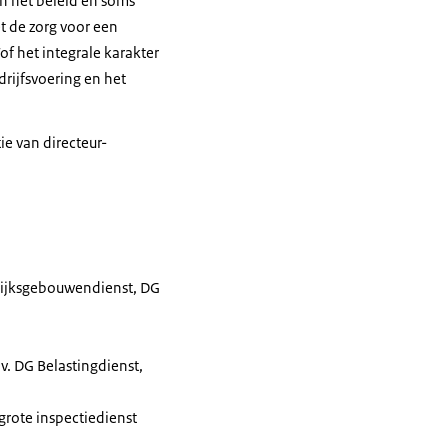
an het beleid en soms
et de zorg voor een
of het integrale karakter
drijfsvoering en het
e van directeur-
 Rijksgebouwendienst, DG
v. DG Belastingdienst,
grote inspectiedienst