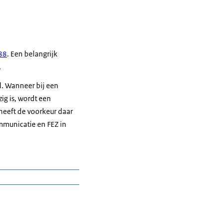
988
. Een belangrijk
.
d. Wanneer bij een
ig is, wordt een
 heeft de voorkeur daar
mmunicatie en FEZ in
n. Niet alle ministeries
ing door de secretaris-
nggevende onder de SG