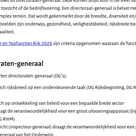
uwd uit directoraten-generaal. Deze komen altijd voor in de sfeer v
t toezicht of de bedrijfsvoering. Een directoraat-generaal is belast m
plex terrein. Dat wordt gekenmerkt door de breedte, diversiteit en/
eelden zijn onderwijs, gezondheid, veiligheidsbeleid, rijksbrede be
aliteit.
r en Topfuncties Rijk 2026
zijn criteria opgenomen waaraan de functi
.
raten-generaal
orten directoraten-generaal (DG’s):
zich rijksbreed op een ondersteunende taak (DG Rijksbegroting, DG
ich op ontwikkeling van beleid voor een bepaalde brede sector
agt de verantwoordelijkheid voor een groot uitvoeringsapparaat (bij
DG RIVM)
icht (inspecteur-generaal) draagt de verantwoordelijkheid voor een 
generaal van het Onderwijs).