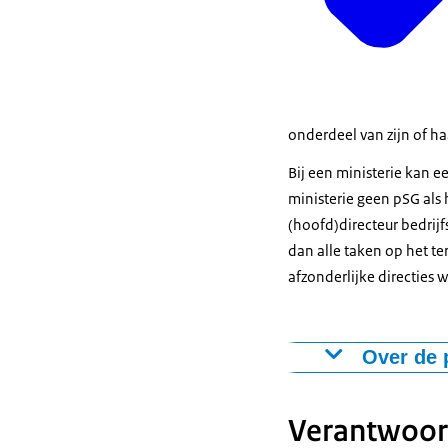
onderdeel van zijn of haa
Bij een ministerie kan 
ministerie geen pSG als 
(hoofd)directeur bedrij
dan alle taken op het t
afzonderlijke directies
Over de 
De functie van 
kennen een pSG
Verantwoor
generaal bepaa