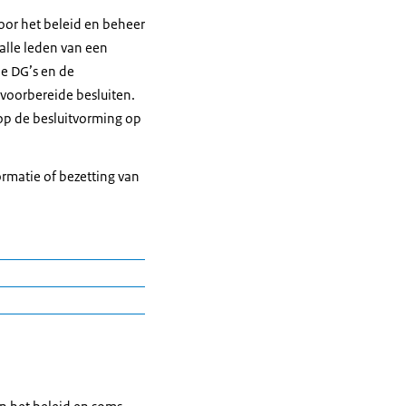
oor het beleid en beheer
 alle leden van een
de DG’s en de
voorbereide besluiten.
op de besluitvorming op
rmatie of bezetting van
euzes over de invulling
e onderdelen van het
 voor. De functie van
tgestelde meerjarige
s hoogste leidinggevende
 overleg met en advies