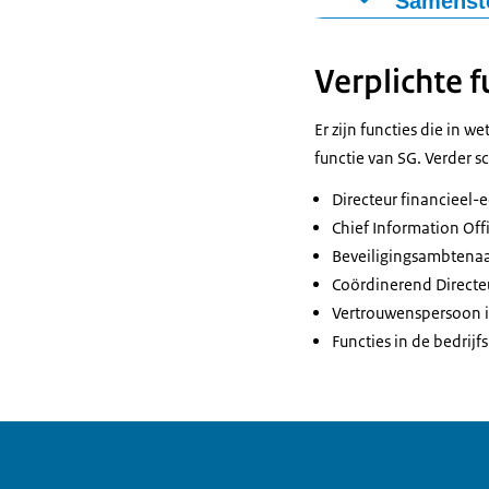
Samenste
Het Audit Comm
ambtelijke leid
Verplichte f
vier keer per j
departementale
Er zijn functies die in w
functie van SG. Verder s
Directeur financieel
Chief Information Offi
Beveiligingsambtenaa
Coördinerend Directe
Vertrouwenspersoon in
Functies in de bedrijf