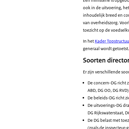
Een ministerie is opgebo
ook in de uitvoering, he
inhoudelijk breed en com
van overheidszorg. Voorb
toezicht op de voedselkw
In het
Kader Topstructuu
generaal wordt getoetst
Soorten directo
Er zijn verschillende so
De concern-DG richt 
ABD, DG OO, DG RVD)
De beleids-DG richt z
De uitvoerings-DG dra
DG Rijkswaterstaat, 
De DG belast met toez
(zoals de inspecteur-