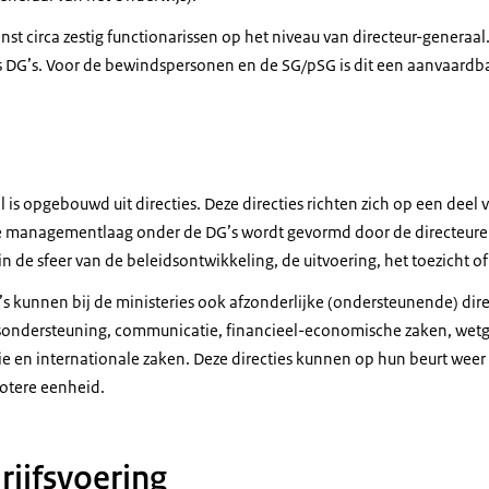
ienst circa zestig functionarissen op het niveau van directeur-generaa
s DG’s. Voor de bewindspersonen en de SG/pSG is dit een aanvaardba
 is opgebouwd uit directies. Deze directies richten zich op een deel 
e managementlaag onder de DG’s wordt gevormd door de directeuren.
n de sfeer van de beleidsontwikkeling, de uitvoering, het toezicht of
G’s kunnen bij de ministeries ook afzonderlijke (ondersteunende) dir
rsondersteuning, communicatie, financieel-economische zaken, wetg
gie en internationale zaken. Deze directies kunnen op hun beurt weer
otere eenheid.
rijfsvoering