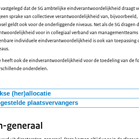
van de bedrijfsvoering
it vastgelegd dat de SG ambtelijke eindverantwoordelijkheid draagt v
s geen sprake van collectieve verantwoordelijkheid van, bijvoorbeeld,
insel geldt ook voor de onderliggende niveaus. Net als de SG dragen 
ntwoordelijkheid voor in collegiaal verband van managementteams 
enbare individuele eindverantwoordelijkheid is ook van toepassing 
eaus.
e heeft ook de eindverantwoordelijkheid voor de toedeling van de fo
erschillende onderdelen.
jkse (her)allocatie
lijkse (her)allocatie maakt de SG, in overleg met de ambtelijke staf, k
jgestelde plaatsvervangers
ngen, intensiveringen en extensiveringen of herverdelingen tussen d
sdienst komen geen vrijgestelde plaatsvervangers van de lijnmanagers
SG legt deze vast in een voornemen tot aanpassing van de eerder vas
-generaal (loco-SG) komt binnen de rijksdienst niet (meer) voor. Al
n-generaal
e formatie of bezetting over de onderdelen. Dat vormt de basis voor
au van de SG wordt in alle gevallen een DG of pSG aangewezen.
ggenschap.