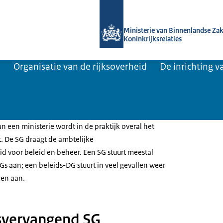
Naar de homepage van Kennisbank O
Ministerie van Binnenlandse Za
Koninkrijksrelaties
a
Organisatie van de rijksoverheid
De inrichting v
n een ministerie wordt in de praktijk overal het
 De SG draagt de ambtelijke
d voor beleid en beheer. Een SG stuurt meestal
s aan; een beleids-DG stuurt in veel gevallen weer
ren aan.
svervangend SG