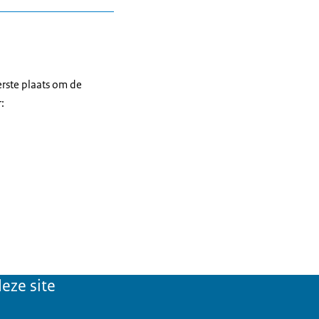
t de leden uit de
staan. Het komt minimaal
ijke momenten in de
eerste plaats om de
:
eze site