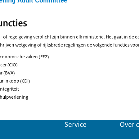
lling Audit Committee
ittee bestaat uit ten minste twee onafhankelijke externe leden naas
ing van het ministerie. Het kan ook uitsluitend uit externe leden be
uncties
aar bijeen. De vergaderingen sluiten zoveel mogelijk aan bij belangr
 planning- en controlcyclus.
et- of regelgeving verplicht zijn binnen elk ministerie. Het gaat in de 
chrijven wetgeving of rijksbrede regelingen de volgende functies voor
-economische zaken (FEZ)
cer (CIO)
r (BVA)
ur Inkoop (CDI)
tegriteit
shulpverlening
Service
Over d