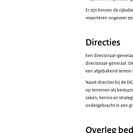
Er zijn binnen de rijksd
ressorteren ongeveer ze
Directies
Een directoraat-generaal
directoraat-generaal. D
een afgebakend terrein i
Naast directies bij de D
op terreinen als bestuu
zaken, kennis en strate
ondergebracht in een gr
Overleg bed