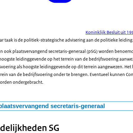
Koninklijk Besluit uit 1
r taak is de politiek-strategische advisering aan de politieke leiding
een ook plaatsvervangend secretaris-generaal (pSG) worden benoem
hoogste leidinggevende op het terrein van de bedrijfsvoering aanwez
fsvoering als hoogste leidinggevende op dit terrein aangewezen. Het
errein van de bedrijfsvoering onder te brengen. Eventueel kunnen Co
 worden ondergebracht.
plaatsvervangend secretaris-generaal
plaatsvervangend secretaris-generaal is ontstaan om de SG te ontlaste
. Het takenpakket van de pSG wordt in overleg met de politieke leid
delijkheden SG
ld. De pSG wordt in de praktijk vaak aangewezen als hoogste leidi