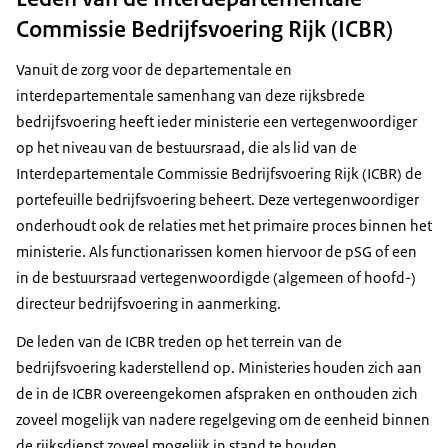
resultaatverantwoordelijk voor het leveren van
standaardisatie en schaalvoordelen zijn deze directies
rijksbrede SSO’s op het terrein van de bedrijfsvoering.
Commissie Bedrijfsvoering Rijk (ICBR)
(ondersteunende activiteiten of diensten
bij voorkeur centraal georganiseerd. Dit sluit niet uit dat
Deze SSO's zijn ondergebracht bij
aan externe afnemers
Vanuit de zorg voor de departementale en
bij onderdelen van het ministerie, bij voorbeeld bij
op basis van vooraf afgesproken werkzaamheden
interdepartementale samenhang van deze rijksbrede
grotere uitvoeringsorganisaties, aanvullende
tegen betaling
bedrijfsvoering heeft ieder ministerie een vertegenwoordiger
voorzieningen kunnen worden getroffen.
met als doel: een hoger service- en kwaliteitsniveau
op het niveau van de bestuursraad, die als lid van de
en/of lagere kosten.
Interdepartementale Commissie Bedrijfsvoering Rijk (ICBR) de
portefeuille bedrijfsvoering beheert. Deze vertegenwoordiger
onderhoudt ook de relaties met het primaire proces binnen het
ministerie. Als functionarissen komen hiervoor de pSG of een
in de bestuursraad vertegenwoordigde (algemeen of hoofd-)
directeur bedrijfsvoering in aanmerking.
De leden van de ICBR treden op het terrein van de
bedrijfsvoering kaderstellend op. Ministeries houden zich aan
de in de ICBR overeengekomen afspraken en onthouden zich
zoveel mogelijk van nadere regelgeving om de eenheid binnen
de rijksdienst zoveel mogelijk in stand te houden.