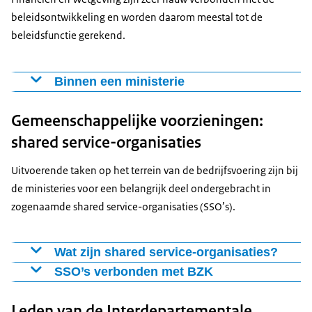
beleidsontwikkeling en worden daarom meestal tot de
beleidsfunctie gerekend.
Binnen een ministerie
Conform het Koninklijk Besluit SG-functie blijft is de SG
Gemeenschappelijke voorzieningen:
eindverantwoordelijk voor beleid en beheer. Deze
verantwoordelijkheid krijgt in de praktijk vorm via een
shared service-organisaties
samenspel van functionarissen aan de top van het
Uitvoerende taken op het terrein van de bedrijfsvoering zijn bij
departement. Daarbij wordt er meestal voor gekozen
de ministeries voor een belangrijk deel ondergebracht in
om de functie voor het beheer primair te beleggen bij
zogenaamde shared service-organisaties (SSO’s).
een pSG en/of een (hoofd)directeur bedrijfsvoering.
Het is steeds een afweging of de verschillende functies
Wat zijn shared service-organisaties?
en de onderdelen daarvan centraal (in belangrijke
SSO’s zijn:
mate samengebracht in een organisatie) of decentraal
SSO’s verbonden met BZK
(verdeeld over verschillende organisaties) moeten
Het ministerie van Binnenlandse Zaken en
(semi)zelfstandige organisatie-eenheden
Leden van de Interdepartementale
worden georganiseerd. Vanwege de noodzakelijke
Koninkrijksrelaties is verantwoordelijk voor een aantal