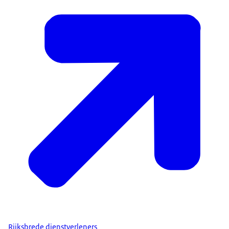
ambtelijke organisatie en processen zijn efficiënt
ingericht.
Inzet is een dienstverlening tegen een goede prijs-
kwaliteitsverhouding met zo min mogelijk
regelgeving. Diensten en producten worden zo veel
mogelijk integraal en digitaal aangeboden.
Generieke diensten worden zoveel mogelijk
afgenomen bij rijksbrede shared serviceorganisaties
(SSO’s). De minister van Binnenlandse Zaken en
Koninkrijksrelaties kan deze gemeenschappelijke
voorzieningen aanwijzen. De ministers zijn dan
verplicht van de diensten van deze organisaties
gebruik te maken (Coördinatiebesluit Organisatie en
Bedrijfsvoering Rijksdienst 2018).
De minister van BZK is verantwoordelijk voor de
rijksbrede ontwikkeling van het
bedrijfsvoeringsbeleid en de daarmee verbonden
Rijksbrede dienstverleners
uitvoering in SSO’s. Ter ondersteuning zijn de