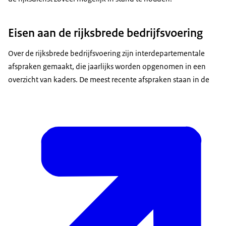
Eisen aan de rijksbrede bedrijfsvoering
Over de rijksbrede bedrijfsvoering zijn interdepartementale
afspraken gemaakt, die jaarlijks worden opgenomen in een
Directoraat-generaal Vastgoed en Bedrijfsvoering Rijk
.
overzicht van kaders. De meest recente afspraken staan in de
Organisatie en Personeel Rijk (O&P Rijk)
is bijvoorbeeld
een SSO, maar ook de academies binnen de rijksdienst,
dienstverleners op het vlak van ICT en de
gemeenschappelijke financiële administratie van een
aantal ministeries.