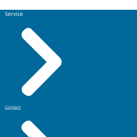
de verantwoordelijkheid voor integrale generieke
dienstverlening en bieden deze zoveel mogelijk
Service
proactief aan. Deze dienstverlening is vanuit het
perspectief van de gebruiker en in zijn nabijheid
georganiseerd; er zijn zo min mogelijk schakels
tussen de vraag en de levering van de dienst. Elke
SSO vertaalt dit dienstverleningsconcept naar de
eigen dienstverlening.
Contact